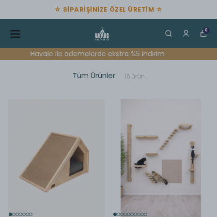
☆ SİPARİŞİNİZE ÖZEL ÜRETİM ☆
0
Havale ile ödemelerde ekstra %5 indirim
Tüm Ürünler
16
ürün