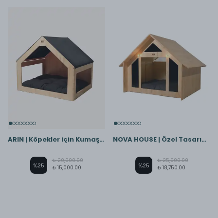
ARIN | Köpekler için Kumaş Çatılı Yanları Pencereli Premium Ev
NOVA HOUSE | Özel Tasarım Led Işıklı Aydınlatmalı Bungalov Köpek Evi
₺ 20,000.00
₺ 25,000.00
%
25
%
25
₺ 15,000.00
₺ 18,750.00