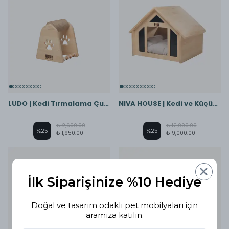
LUDO | Kedi Tırmalama Çubuğu - Ahşap Halkalı
NIVA HOUSE | Kedi ve Küçük Irklar için Özel Tasarım Bungalov Ev
₺ 2,600.00
₺ 12,000.00
%
25
%
25
₺ 1,950.00
₺ 9,000.00
İlk Siparişinize %10 Hediye
Doğal ve tasarım odaklı pet mobilyaları için
aramıza katılın.