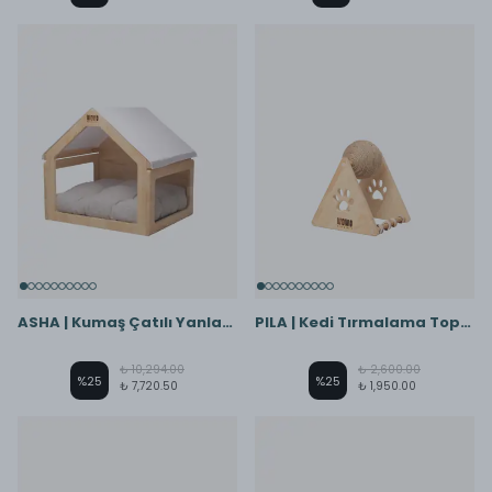
ASHA | Kumaş Çatılı Yanları Pencereli Ahşap Kedi Köpek Evi
PILA | Kedi Tırmalama Topu | Ahşap Halkalı
₺ 10,294.00
₺ 2,600.00
%
25
%
25
₺ 7,720.50
₺ 1,950.00