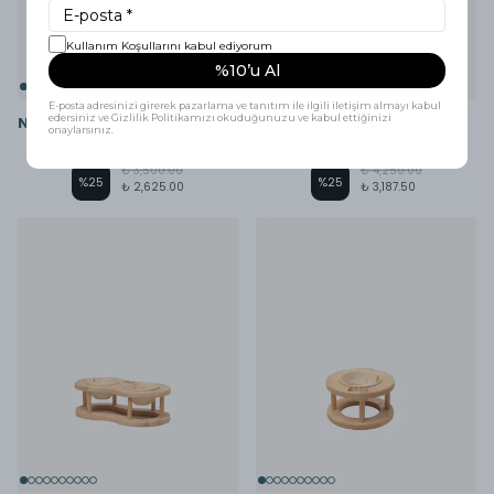
Kullanım Koşullarını kabul ediyorum
%10’u Al
E-posta adresinizi girerek pazarlama ve tanıtım ile ilgili iletişim almayı kabul
edersiniz ve Gizlilik Politikamızı okuduğunuzu ve kabul ettiğinizi
NUMA | İkili Kare Tasarım Mama Kabı
AVEN | Üçlü Kare Tasarım Mama Kabı
onaylarsınız.
₺ 3,500.00
₺ 4,250.00
%
25
%
25
₺ 2,625.00
₺ 3,187.50