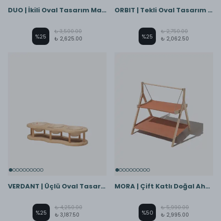
DUO | İkili Oval Tasarım Mama Kabı
ORBIT | Tekli Oval Tasarım Mama Kabı
₺ 3,500.00
₺ 2,750.00
%
25
%
25
₺ 2,625.00
₺ 2,062.50
VERDANT | Üçlü Oval Tasarım Mama Kabı
MORA | Çift Katlı Doğal Ahşap Tasarım Hamak
₺ 4,250.00
₺ 5,990.00
%
25
%
50
₺ 3,187.50
₺ 2,995.00