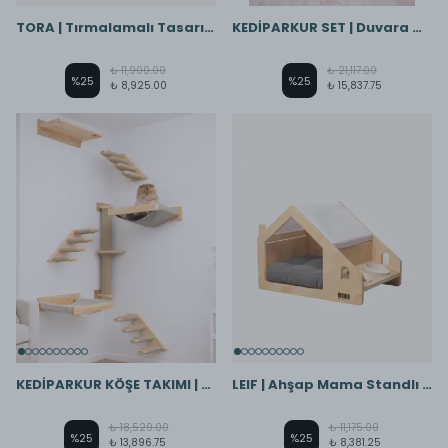
TORA | Tırmalamalı Tasarım Ahşap Kedi Evi
KEDİPARKUR SET | Duvara Monte Kedi Oyun Alanı - 10 Parça
₺ 11,900.00
₺ 21,117.00
%
25
%
25
₺ 8,925.00
₺ 15,837.75
KEDİPARKUR KÖŞE TAKIMI | Duvara Monte Kedi Oyun Alanı
LEIF | Ahşap Mama Standlı Kedi - Köpek Evi
₺ 18,529.00
₺ 11,175.00
%
25
%
25
₺ 13,896.75
₺ 8,381.25