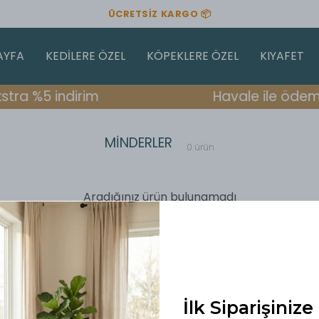
ÜCRETSIZ KARGO 📦
AYFA
KEDİLERE ÖZEL
KÖPEKLERE ÖZEL
KIYAFET
tra %5 indirim
Havale ile ödeme
MİNDERLER
0
ürün
Aradığınız ürün bulunamadı
İlk Siparişiniz