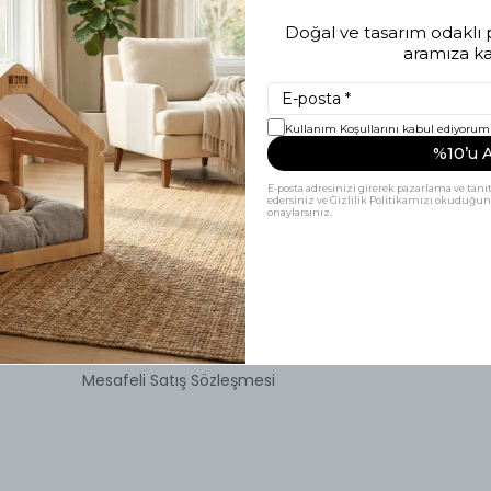
Doğal ve tasarım odaklı p
aramıza kat
Kullanım Koşullarını kabul ediyorum
%10’u A
E-posta adresinizi girerek pazarlama ve tanıt
edersiniz ve Gizlilik Politikamızı okuduğun
onaylarsınız.
Sözleşmeler
KVKK Aydınlatma Metni
İade ve Değişim Politikası
Gizlilik ve Çerez Politikası
Mesafeli Satış Sözleşmesi