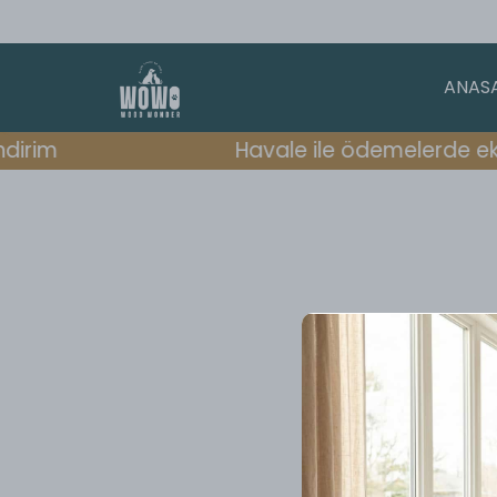
ANAS
dirim
Havale ile ödemelerde eks