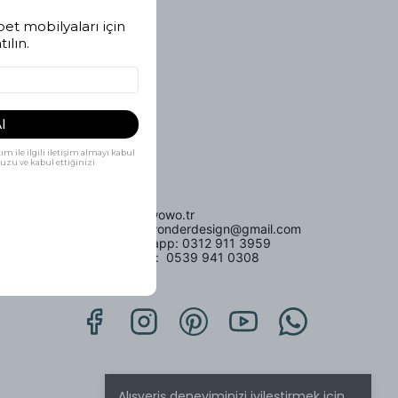
et mobilyaları için
ılın.
l
ım ile ilgili iletişim almayı kabul
uzu ve kabul ettiğinizi
Bize Ulaşın.
info@wowo.tr
woodwonderdesign@gmail.com
Whatsapp: 0312 911 3959
İletişim: 0539 941 0308
Ankara
Alışveriş deneyiminizi iyileştirmek için