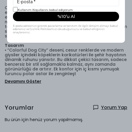
Colorful Dog City” İçi Polarlı Su Geçirmez Yağmurluk,
Kullanım Koşullarını kabul ediyorum
eşsiz ve eğlenceli deseniyle dikkatleri üzerine çekerken,
%10’u Al
evcil dostunuzu yağmurlu günlerde ve soğuk kış
mevsiminde sıcak ve kuru tutmak için özel olarak
tasarlanmıştır. Bu yağmurluk, hem stil sahibi bir görünüm
E-posta adresinizi girerek pazarlama ve tanıtım ile ilgili iletişim almayı kabul
edersiniz ve Gizlilik Politikamızı okuduğunuzu ve kabul ettiğinizi
sunar hem de köpeğinizin konforunu ve korunmasını
onaylarsınız.
sağlar.
Tasarım
⦁ “Colorful Dog City” deseni, cesur renklerde ve modern
giysiler içindeki köpeklerin karikatürleri ile şehir hayatının
dinamik ruhunu yansıtır. Bu dikkat çekici tasarım, sadece
benzersiz bir stil sağlamakla kalmaz, aynı zamanda
görünürlüğü de artırır. Ek konfor için iç kısmı yumuşak
turuncu polar astar ile zenginleşt
Devamını Göster
Yorumlar
Yorum Yap
Bu ürün için henüz yorum yapılmamış.