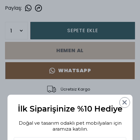
Paylaş
:
SEPETE EKLE
HEMEN AL
WHATSAPP
Ücretsiz Kargo
15 gün içinde iade değişim
İlk Siparişinize %10 Hediye
Doğal ve tasarım odaklı pet mobilyaları için
Ürün Açıklaması
aramıza katılın.