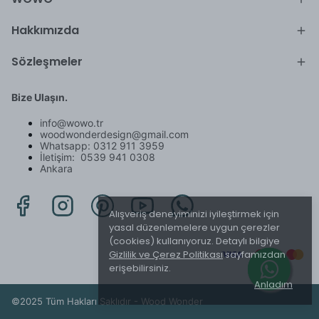
Hakkımızda
Sözleşmeler
Bize Ulaşın.
info@wowo.tr
woodwonderdesign@gmail.com
Whatsapp: 0312 911 3959
İletişim: 0539 941 0308
Ankara
Alışveriş deneyiminizi iyileştirmek için
yasal düzenlemelere uygun çerezler
(cookies) kullanıyoruz. Detaylı bilgiye
Gizlilik ve Çerez Politikası
sayfamızdan
erişebilirsiniz.
Anladım
©2025 Tüm Hakları Saklıdır - Wood Wonder