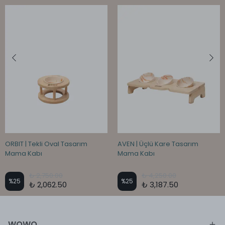
ORBIT | Tekli Oval Tasarım
AVEN | Üçlü Kare Tasarım
Mama Kabı
Mama Kabı
₺ 2,750.00
₺ 4,250.00
%
25
%
25
₺ 2,062.50
₺ 3,187.50
WOWO