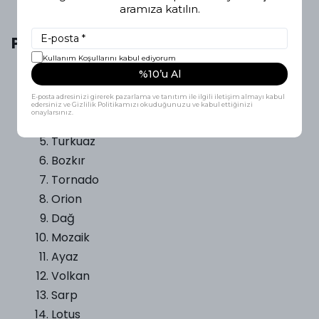
Gümüş
aramıza katılın.
Mercan
Popüler Köpek İsimleri
Kullanım Koşullarını kabul ediyorum
Roket
%10’u Al
Zeytin
E-posta adresinizi girerek pazarlama ve tanıtım ile ilgili iletişim almayı kabul
Efsane
edersiniz ve Gizlilik Politikamızı okuduğunuzu ve kabul ettiğinizi
onaylarsınız.
Fresko
Turkuaz
Bozkır
Tornado
Orion
Dağ
Mozaik
Ayaz
Volkan
Sarp
Lotus