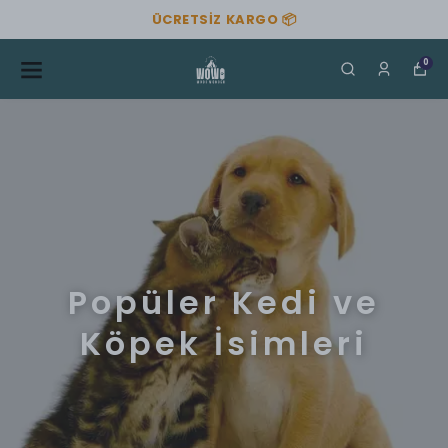
ÜCRETSIZ KARGO 📦
0
Popüler Kedi ve
Köpek İsimleri