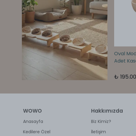
 Oval Tasarım
AVEN | Üçlü Kare Tasarım
Oval Model
ı
Mama Kabı
Adet Kas
500.00
₺ 4,250.00
%
25
,625.00
₺ 3,187.50
₺ 195.0
WOWO
Hakkımızda
Anasayfa
Biz Kimiz?
Kedilere Özel
İletişim