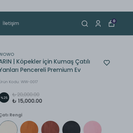
0
İletişim
WOWO
ARIN | Köpekler için Kumaş Çatılı
Yanları Pencereli Premium Ev
Ürün Kodu
:
WW-0017
₺ 20,000.00
%
25
₺ 15,000.00
Çatı Rengi