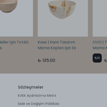
ler için Tırtıklı
Kase | Kare Tasarım
OVO | T
e
Mama Kapları için Ek
Mama K
Seramik Kase
₺
%
25
0
₺ 135.00
₺
Sözleşmeler
KVKK Aydınlatma Metni
İade ve Değişim Politikası