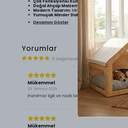
Çok Fonksiyonlu Kullanım:
Üst kısmı kapalı ve
Doğal Ahşap Malzeme:
Sağlığa zararsız, çevre
Modern Tasarım:
Minimalist çizgileriyle evin
Yumuşak Minder Dahil:
Evcil dostlarınızın raha
Devamını Göster
Yorumlar
3 değerlendirmeye göre
Mükemmel
29 Temmuz 2025
İnanılmaz ilgili ve nazik bir destek aldım kendiler
Mükemmel