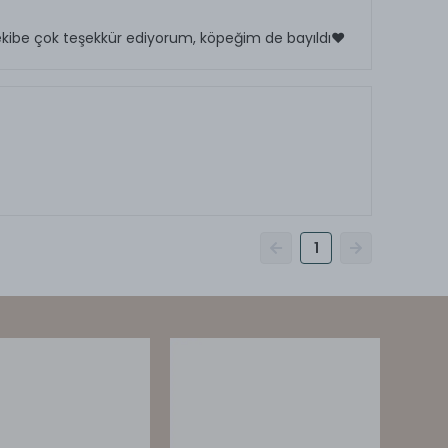
u ekibe çok teşekkür ediyorum, köpeğim de bayıldı❤️
1