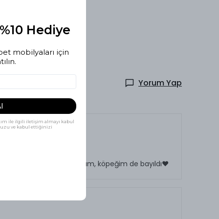
asal madde yoktur.
nebilir minder.
e %10 Hediye
et mobilyaları için
ılın.
Yorum Yap
l
ım ile ilgili iletişim almayı kabul
uzu ve kabul ettiğinizi
u ekibe çok teşekkür ediyorum, köpeğim de bayıldı❤️