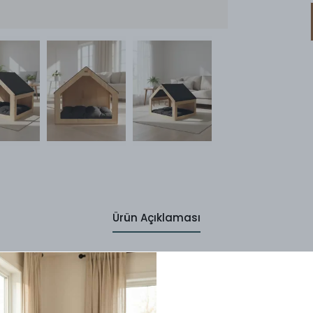
Ürün Açıklaması
 Evi: Modern ve Konforlu Tasarım
luşturması için tasarlanmış doğal ahşap köpek evi, şıklık ve işlevs
htiyaçlarını en iyi şekilde karşılar.