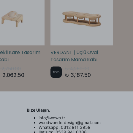
ekli Kare Tasarım
VERDANT | Üçlü Oval
ORBIT 
abı
Tasarım Mama Kabı
Mama
 2,750.00
₺ 4,250.00
%
25
%
25
 2,062.50
₺ 3,187.50
Bize Ulaşın.
info@wowo.tr
woodwonderdesign@gmail.com
Whatsapp: 0312 911 3959
İletişim: 0539 941 0308