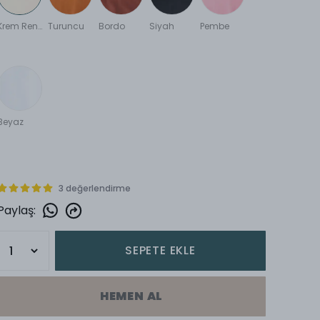
Krem Rengi
Turuncu
Bordo
Siyah
Pembe
Beyaz
3 değerlendirme
Paylaş
:
SEPETE EKLE
HEMEN AL