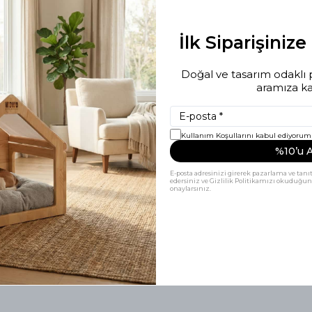
ya açık olarak kullanılabilir, mevsim koşullarına göre uyum sağlar.
 dostu ve dayanıklı birinci kalite çam ahşap ile üretilmiştir. Kimy
izin dekorasyonuna uyum sağlar.
tça dinlenmesi için özel tasarlanmış, çıkarılabilir ve kolay temizle
İlk Siparişiniz
Doğal ve tasarım odaklı p
aramıza kat
Kullanım Koşullarını kabul ediyorum
%10’u A
E-posta adresinizi girerek pazarlama ve tanıt
edersiniz ve Gizlilik Politikamızı okuduğun
onaylarsınız.
inden, mükemmel kalitede bir ürün geldi. İşlerini sevgiyle yapan b