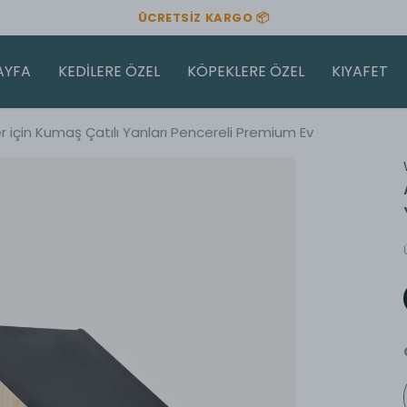
☆ SİPARİŞİNİZE ÖZEL ÜRETİM ☆
AYFA
KEDİLERE ÖZEL
KÖPEKLERE ÖZEL
KIYAFET
r için Kumaş Çatılı Yanları Pencereli Premium Ev